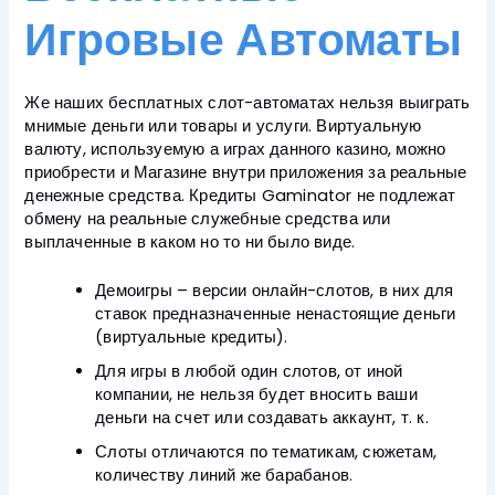
Игровые Автоматы
Же наших бесплатных слот-автоматах нельзя выиграть
мнимые деньги или товары и услуги. Виртуальную
валюту, используемую а играх данного казино, можно
приобрести и Магазине внутри приложения за реальные
денежные средства. Кредиты Gaminator не подлежат
обмену на реальные служебные средства или
выплаченные в каком но то ни было виде.
Демоигры – версии онлайн-слотов, в них для
ставок предназначенные ненастоящие деньги
(виртуальные кредиты).
Для игры в любой один слотов, от иной
компании, не нельзя будет вносить ваши
деньги на счет или создавать аккаунт, т. к.
Слоты отличаются по тематикам, сюжетам,
количеству линий же барабанов.