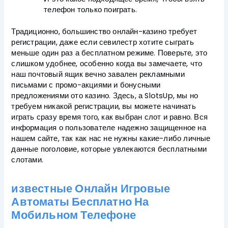
телефон только поиграть.
Традиционно, большинство онлайн-казино требует
регистрации, даже если севилестр хотите сыграть
меньше один раз а бесплатном режиме. Поверьте, это
слишком удобнее, особенно когда вы замечаете, что
наш почтовый ящик вечно завален рекламными
письмами с промо-акциями и бонусными
предложениями ото казино. Здесь, а SlotsUp, мы но
требуем никакой регистрации, вы можете начинать
играть сразу время того, как выбран слот и равно. Вся
информация о пользователе надежно защищенное на
нашем сайте, так как нас не нужны какие-либо личные
данные поголовие, которые увлекаются бесплатными
слотами.
известные Онлайн Игровые
Автоматы Бесплатно На
Мобильном Телефоне