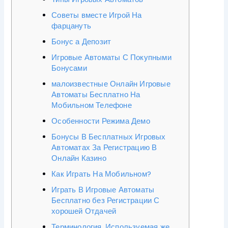
Советы вместе Игрой На
фарцануть
Бонус а Депозит
Игровые Автоматы С Покупными
Бонусами
малоизвестные Онлайн Игровые
Автоматы Бесплатно На
Мобильном Телефоне
Особенности Режима Демо
Бонусы В Бесплатных Игровых
Автоматах За Регистрацию В
Онлайн Казино
Как Играть На Мобильном?
Играть В Игровые Автоматы
Бесплатно без Регистрации С
хорошей Отдачей
Терминология, Используемая же