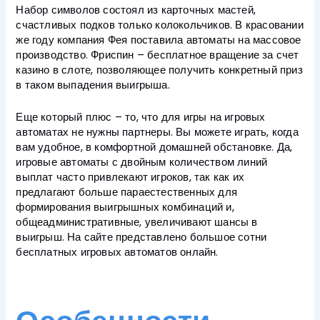
Набор символов состоял из карточных мастей,
счастливых подков только колокольчиков. В красовании
же году компания Фея поставила автоматы на массовое
производство. Фриспин – бесплатное вращение за счет
казино в слоте, позволяющее получить конкретный приз
в таком выпадения выигрыша.
Еще который плюс – то, что для игры на игровых
автоматах не нужны партнеры. Вы можете играть, когда
вам удобное, в комфортной домашней обстановке. Да,
игровые автоматы с двойным количеством линий
выплат часто привлекают игроков, так как их
предлагают больше параестественных для
формирования выигрышных комбинаций и,
общеадминистративные, увеличивают шансы в
выигрыш. На сайте представлено большое сотни
бесплатных игровых автоматов онлайн.