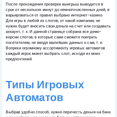
После прохождения проверки выигрыш выводится в
срок от нескольких минут до немногочисленных дней, в
варьироваться от правил выбрано интернет-казино.
Для игры в любой из слотов, от какой компании, не
нужно будет вносить свои деньги на счет или создавать
аккаунт, т. к. И данной странице собрана все демо-
версии слотов, в которые сами сможете поиграть
посетителям, не вводя малейших данных о сам, т. е.
Вопреки огромному ассортименту игровых автоматов
каждый игрок может выбрать слот, исходя из моих
предпочтений.
Типы Игровых
Автоматов
Выбрав удобно способ, нужно перечесть деньги на банк