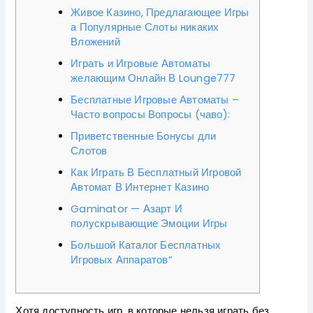
Живое Казино, Предлагающее Игры
а Популярные Слоты никаких
Вложений
Играть и Игровые Автоматы
желающим Онлайн В Lounge777
Бесплатные Игровые Автоматы –
Часто вопросы Вопросы (чаво):
Приветственные Бонусы дли
Слотов
Как Играть В Бесплатный Игровой
Автомат В Интернет Казино
Gaminator — Азарт И
полускрывающие Эмоции Игры
Большой Каталог Бесплатных
Игровых Аппаратов”
Хотя доступность игр, в которые нельзя играть без