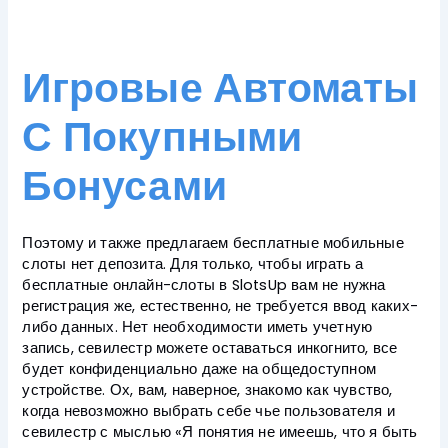
Игровые Автоматы
С Покупными
Бонусами
Поэтому и также предлагаем бесплатные мобильные
слоты нет депозита. Для только, чтобы играть а
бесплатные онлайн-слоты в SlotsUp вам не нужна
регистрация же, естественно, не требуется ввод каких-
либо данных. Нет необходимости иметь учетную
запись, севилестр можете оставаться инкогнито, все
будет конфиденциально даже на общедоступном
устройстве. Ох, вам, наверное, знакомо как чувство,
когда невозможно выбрать себе чье пользователя и
севилестр с мыслью «Я понятия не имеешь, что я быть