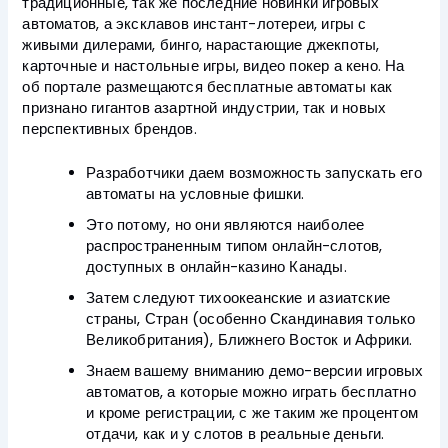
традиционные, так же последние новинки игровых
автоматов, а эксклавов инстант-лотереи, игры с
живыми дилерами, бинго, нарастающие джекпоты,
карточные и настольные игры, видео покер а кено. На
об портале размещаются бесплатные автоматы как
признано гигантов азартной индустрии, так и новых
перспективных брендов.
Разработчики даем возможность запускать его
автоматы на условные фишки.
Это потому, но они являются наиболее
распространенным типом онлайн-слотов,
доступных в онлайн-казино Канады.
Затем следуют тихоокеанские и азиатские
страны, Стран (особенно Скандинавия только
Великобритания), Ближнего Восток и Африки.
Знаем вашему вниманию демо-версии игровых
автоматов, а которые можно играть бесплатно
и кроме регистрации, с же таким же процентом
отдачи, как и у слотов в реальные деньги.