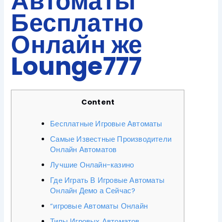
Автоматы
Бесплатно
Онлайн же
Lounge777
Content
Бесплатные Игровые Автоматы
Самые Известные Производители
Онлайн Автоматов
Лучшие Онлайн-казино
Где Играть В Игровые Автоматы
Онлайн Демо а Сейчас?
“игровые Автоматы Онлайн
Типы Игровых Автоматов