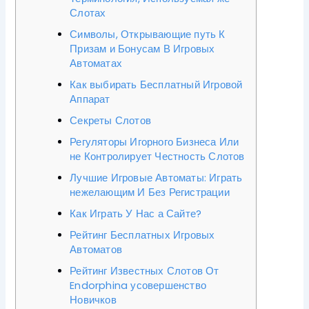
Слотах
Символы, Открывающие путь К
Призам и Бонусам В Игровых
Автоматах
Как выбирать Бесплатный Игровой
Аппарат
Секреты Слотов
Регуляторы Игорного Бизнеса Или
не Контролирует Честность Слотов
Лучшие Игровые Автоматы: Играть
нежелающим И Без Регистрации
Как Играть У Нас а Сайте?
Рейтинг Бесплатных Игровых
Автоматов
Рейтинг Известных Слотов От
Endorphina усовершенство
Новичков