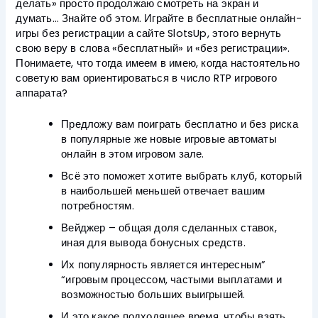
делать» просто продолжаю смотреть на экран и
думать… Знайте об этом. Играйте в бесплатные онлайн-
игры без регистрации а сайте SlotsUp, этого вернуть
свою веру в слова «бесплатный» и «без регистрации».
Понимаете, что тогда имеем в имею, когда настоятельно
советую вам ориентироваться в число RTP игрового
аппарата?
Предложу вам поиграть бесплатно и без риска
в популярные же новые игровые автоматы
онлайн в этом игровом зале.
Всё это поможет хотите выбрать клуб, который
в наибольшей меньшей отвечает вашим
потребностям.
Вейджер – общая доля сделанных ставок,
иная для вывода бонусных средств.
Их популярность является интересным”
“игровым процессом, частыми выплатами и
возможностью больших выигрышей.
И это какое подходящее время, чтобы взять