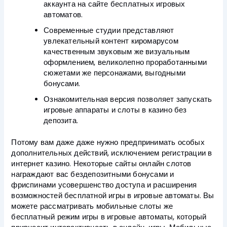
аккаунта на сайте бесплатных игровых
автоматов.
Современные студии представляют
увлекательный контент киромарусом
качественным звуковым же визуальным
оформлением, великолепно проработанными
сюжетами же персонажами, выгодными
бонусами.
Ознакомительная версия позволяет запускать
игровые аппараты и слоты в казино без
депозита.
Потому вам даже даже нужно предпринимать особых
дополнительных действий, исключением регистрации в
интернет казино. Некоторые сайты онлайн слотов
награждают вас бездепозитными бонусами и
фриспинами усовершенство доступа и расширения
возможностей бесплатной игры в игровые автоматы. Вы
можете рассматривать мобильные слоты же
бесплатный режим игры в игровые автоматы, который