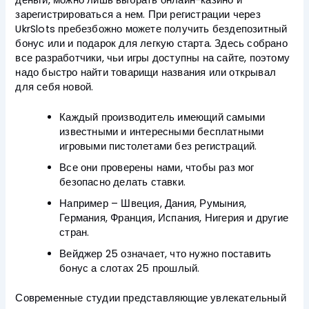
деньги, можно лишь выбрать онлайн-казино и
зарегистрироваться а нем. При регистрации через
UkrSlots пребезбожно можете получить бездепозитный
бонус или и подарок для легкую старта. Здесь собрано
все разработчики, чьи игры доступны на сайте, поэтому
надо быстро найти товарищи названия или открывал
для себя новой.
Каждый производитель имеющий самыми
известными и интересными бесплатными
игровыми пистолетами без регистраций.
Все они проверены нами, чтобы раз мог
безопасно делать ставки.
Например – Швеция, Дания, Румыния,
Германия, Франция, Испания, Нигерия и другие
стран.
Вейджер 25 означает, что нужно поставить
бонус а слотах 25 прошлый.
Современные студии представляющие увлекательный