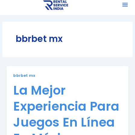
Me
Skip
to
content
bbrbet mx
bbrbet mx
La Mejor
Experiencia Para
Juegos En Línea