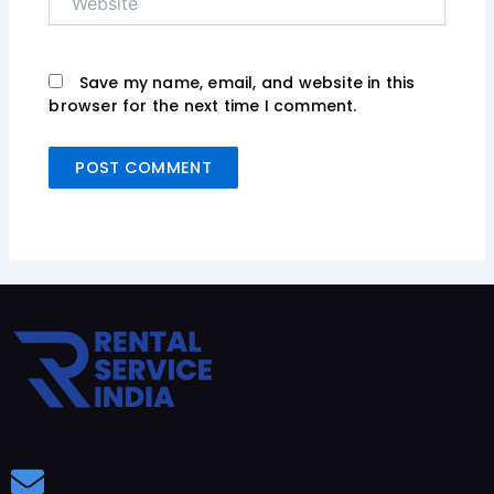
Save my name, email, and website in this
browser for the next time I comment.