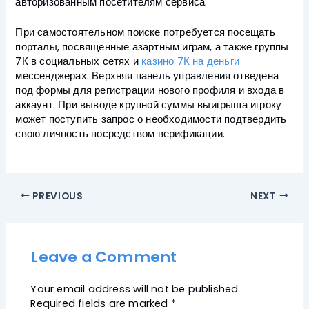
авторизованным посетителям сервиса.
При самостоятельном поиске потребуется посещать
порталы, посвященные азартным играм, а также группы
7К в социальных сетях и
казино 7К на деньги
мессенджерах. Верхняя панель управления отведена
под формы для регистрации нового профиля и входа в
аккаунт. При выводе крупной суммы выигрыша игроку
может поступить запрос о необходимости подтвердить
свою личность посредством верификации.
PREVIOUS
NEXT
Leave a Comment
Your email address will not be published.
Required fields are marked
*