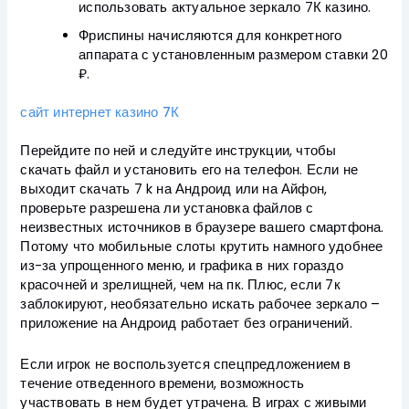
использовать актуальное зеркало 7К казино.
Фриспины начисляются для конкретного
аппарата с установленным размером ставки 20
₽.
сайт интернет казино 7К
Перейдите по ней и следуйте инструкции, чтобы
скачать файл и установить его на телефон. Если не
выходит скачать 7 k на Андроид или на Айфон,
проверьте разрешена ли установка файлов с
неизвестных источников в браузере вашего смартфона.
Потому что мобильные слоты крутить намного удобнее
из-за упрощенного меню, и графика в них гораздо
красочней и зрелищней, чем на пк. Плюс, если 7к
заблокируют, необязательно искать рабочее зеркало –
приложение на Андроид работает без ограничений.
Если игрок не воспользуется спецпредложением в
течение отведенного времени, возможность
участвовать в нем будет утрачена. В играх с живыми