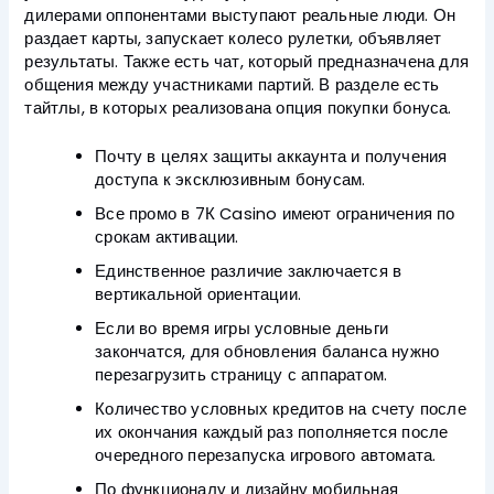
дилерами оппонентами выступают реальные люди. Он
раздает карты, запускает колесо рулетки, объявляет
результаты. Также есть чат, который предназначена для
общения между участниками партий. В разделе есть
тайтлы, в которых реализована опция покупки бонуса.
Почту в целях защиты аккаунта и получения
доступа к эксклюзивным бонусам.
Все промо в 7К Casino имеют ограничения по
срокам активации.
Единственное различие заключается в
вертикальной ориентации.
Если во время игры условные деньги
закончатся, для обновления баланса нужно
перезагрузить страницу с аппаратом.
Количество условных кредитов на счету после
их окончания каждый раз пополняется после
очередного перезапуска игрового автомата.
По функционалу и дизайну мобильная