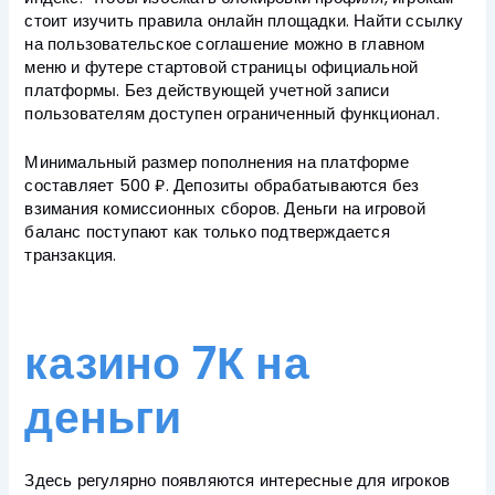
стоит изучить правила онлайн площадки. Найти ссылку
на пользовательское соглашение можно в главном
меню и футере стартовой страницы официальной
платформы. Без действующей учетной записи
пользователям доступен ограниченный функционал.
Минимальный размер пополнения на платформе
составляет 500 ₽. Депозиты обрабатываются без
взимания комиссионных сборов. Деньги на игровой
баланс поступают как только подтверждается
транзакция.
казино 7К на
деньги
Здесь регулярно появляются интересные для игроков