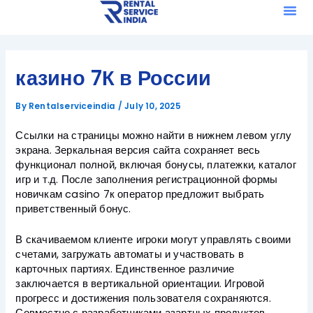
Me
Skip
Post
to
navigation
content
казино 7К в России
By
Rentalserviceindia
/
July 10, 2025
Ссылки на страницы можно найти в нижнем левом углу
экрана. Зеркальная версия сайта сохраняет весь
функционал полной, включая бонусы, платежки, каталог
игр и т.д. После заполнения регистрационной формы
новичкам casino 7к оператор предложит выбрать
приветственный бонус.
В скачиваемом клиенте игроки могут управлять своими
счетами, загружать автоматы и участвовать в
карточных партиях. Единственное различие
заключается в вертикальной ориентации. Игровой
прогресс и достижения пользователя сохраняются.