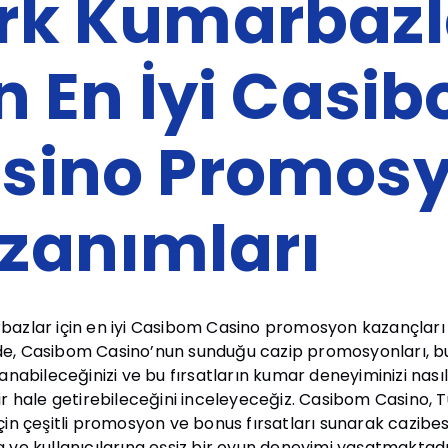
rk Kumarbazl
in En İyi Casi
sino Promos
zanımları
azlar için en iyi Casibom Casino promosyon kazançları 
e, Casibom Casino’nun sunduğu cazip promosyonları, b
lanabileceğinizi ve bu fırsatların kumar deneyiminizi nası
ir hale getirebileceğini inceleyeceğiz. Casibom Casino, 
çin çeşitli promosyon ve bonus fırsatları sunarak cazibes
 ve kullanıcılarına eşsiz bir oyun deneyimi yaşatmaktadı