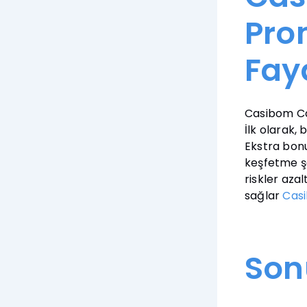
Pro
Fay
Casibom Ca
İlk olarak,
Ekstra bonu
keşfetme ş
riskler aza
sağlar
Casi
Son