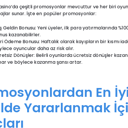
sino’da çeşitli promosyonlar mevcuttur ve her biri oyu
tajlar sunar. İşte en popüler promosyonlar:
ş Geldin Bonusu: Yeni üyeler, ilk para yatırmalarında %1
nus kazanabilirler.
ri Ödeme Bonusu: Haftalık olarak kayıpların bir kısmı iade 
ylece oyuncular daha az risk alır.
retsiz Dönüşler: Belirli oyunlarda ücretsiz dönüşler kaza
nar ve böylece kazanma şansı artar.
mosyonlardan En İy
ilde Yararlanmak İç
ları