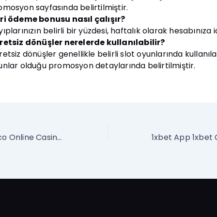
omosyon sayfasında belirtilmiştir.
ri ödeme bonusu nasıl çalışır?
ıplarınızın belirli bir yüzdesi, haftalık olarak hesabınıza ia
retsiz dönüşler nerelerde kullanılabilir?
etsiz dönüşler genellikle belirli slot oyunlarında kullanıla
unlar olduğu promosyon detaylarında belirtilmiştir.
Türkiye’deki Pinco Online Casino’da Güvenilir Ödeme Yöntemleri