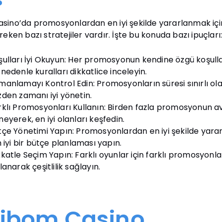
sino’da promosyonlardan en iyi şekilde yararlanmak içi
reken bazı stratejiler vardır. İşte bu konuda bazı ipuçları
şulları İyi Okuyun: Her promosyonun kendine özgü koşullar
nedenle kuralları dikkatlice inceleyin.
manlamayı Kontrol Edin: Promosyonların süresi sınırlı olab
zden zamanı iyi yönetin.
rklı Promosyonları Kullanın: Birden fazla promosyonun av
eyerek, en iyi olanları keşfedin.
tçe Yönetimi Yapın: Promosyonlardan en iyi şekilde yar
n iyi bir bütçe planlaması yapın.
kkatle Seçim Yapın: Farklı oyunlar için farklı promosyonla
lanarak çeşitlilik sağlayın.
ibom Casino