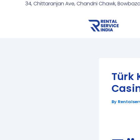
Skip
Post
34, Chittaranjan Ave, Chandni Chawk, Bowbazar
to
navigation
content
Türk 
Casi
By
Rentalser