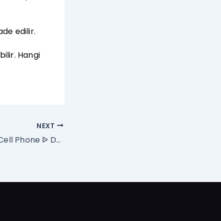
de edilir.
bilir. Hangi
NEXT
1xbet App 1xbet Cell Phone ᐉ Download Typically The 1xbet Apk Android Os & Iphone ᐉ Mobil 1xbet Com