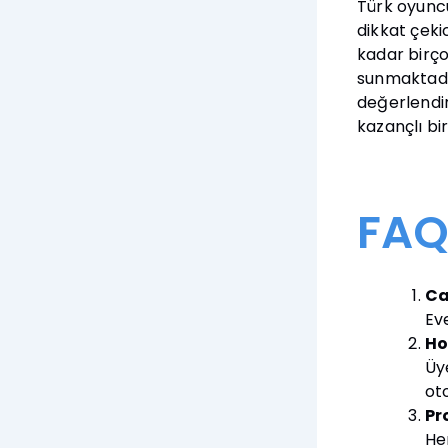
Türk oyuncu
dikkat çeki
kadar birço
sunmaktadır
değerlendir
kazançlı bir
FA
Ca
Ev
Ho
Üy
ot
Pr
He