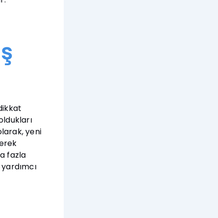
iş
dikkat
oldukları
larak, yeni
yerek
a fazla
a yardımcı