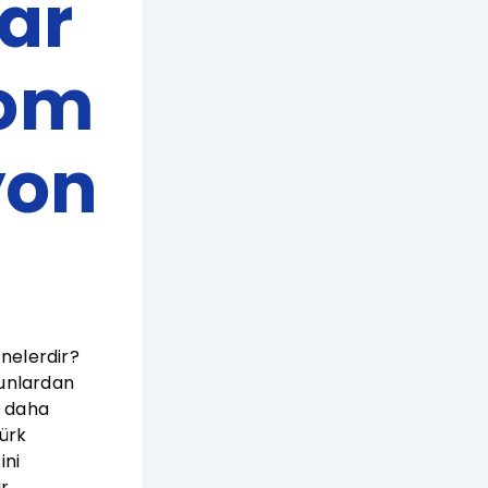
ar
bom
yon
nelerdir?
unlardan
l daha
Türk
ini
r.