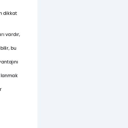
n dikkat
:
ı vardır,
ilir, bu
antajını
arlanmak
r