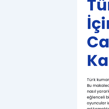
Tü
İç
Ca
Ka
Türk kumarb
Bu makaled
nasıl yarar
eğlenceli b
oyuncular i
arttırmakta