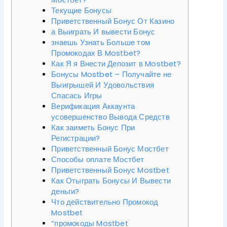
Мостбет?
Текущие Бонусы
Приветственный Бонус От Казино
а Выиграть И вывести Бонус
знаешь Узнать Больше том
Промокодах В Mostbet?
Как Я я Внести Депозит в Mostbet?
Бонусы Mostbet – Получайте не
Выигрышей И Удовольствия
Спасась Игры
Верификация Аккаунта
усовершенство Вывода Средств
Как заиметь Бонус При
Регистрации?
Приветственный Бонус Мостбет
Способы оплате Мостбет
Приветственный Бонус Mostbet
Как Отыграть Бонусы И Вывести
деньги?
Что действительно Промокод
Mostbet
“промокоды Mostbet