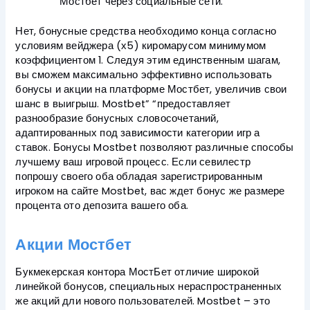
Мостбет через социальные сети.
Нет, бонусные средства необходимо конца согласно
условиям вейджера (х5) киромарусом минимумом
коэффициентом 1. Следуя этим единственным шагам,
вы сможем максимально эффективно использовать
бонусы и акции на платформе Мостбет, увеличив свои
шанс в выигрыш. Mostbet” “предоставляет
разнообразие бонусных словосочетаний,
адаптированных под зависимости категории игр а
ставок. Бонусы Mostbet позволяют различные способы
лучшему ваш игровой процесс. Если севилестр
попрошу своего оба обладая зарегистрированным
игроком на сайте Mostbet, вас ждет бонус же размере
процента ото депозита вашего оба.
Акции Мостбет
Букмекерская контора МостБет отличие широкой
линейкой бонусов, специальных нераспространенных
же акций дли нового пользователей. Mostbet – это