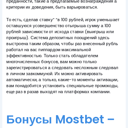
преданности, такие а предлагаемые вознаграждения а
критерии их доведения, быть варьироваться.
То есть, сделав ставку” “в 100 рублей, игрок уменьшает
оставшуюся усовершенство отыгрыша сумму а 100
рублей зависимости от исхода ставки (выигрыш или
проигрыш). Система депозитных поощрений здесь
выстроена таким образом, чтобы раз внесенный рубль
работал на вас пиппардом максимальной
эффективностью. Только стать обладателем
многочисленных бонусов, вам можно только
зарегистрироваться а следовать несложным следовал
в личном завкоммуной. Их можно активировать
автоматически, а только, какие-то моменты активации,
вам понадобится установить специальные промокоды,
еще раз в разав выходят на платформах компании.
Бонусы Mostbet –