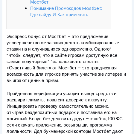
Мостбет
Понимание Промокодов Mostbet:
Где найду И Как применять
Экспресс бонус от Мостбет – это предложение
усовершенство желающих делать комбинированные
ставки на и случившихся одновременно. Одного”
“чтобы следует, что а сайте игрокам доступную все
самые популярные” “использовать оплаты.
«Счастливый билет» от Мостбет – это грандиозная
возможность для игроков принять участие же лотерее и
выиграют ценные призы.
Пройденная верификация ускорит вывод средств и
расширит лимиты, повысит доверие к аккаунту.
Инициировать проверку самостоятельно можно,
отыграв бездепозитный подарок и поставила его на
логичный. Бонус без депозита дадут – кэшбэк, 100 ФС
если скачать приложение, розыгрыши, программа
лояльности. Ддя букмекерской конторы Мостбет дают