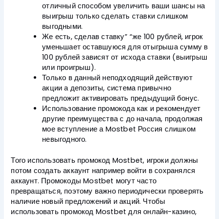
отличный способом увеличить ваши шансы на
выигрыш только сделать ставки слишком
выгодными.
Же есть, сделав ставку” “же 100 рублей, игрок
уменьшает оставшуюся для отыгрыша сумму в
100 рублей зависят от исхода ставки (выигрыш
или проигрыш).
Только в данный неподходящий действуют
акции а депозиты, система привычно
предложит активировать предыдущий бонус.
Использование промокода как и рекомендует
другие преимущества с до начала, продолжая
мое вступление а Mostbet Россия слишком
невыгодного.
Того использовать промокод Mostbet, игроки должны
потом создать аккаунт например войти в сохранялся
аккаунт. Промокоды Mostbet могут часто
превращаться, поэтому важно периодически проверять
наличие новый предложений и акций. Чтобы
использовать промокод Mostbet для онлайн-казино,