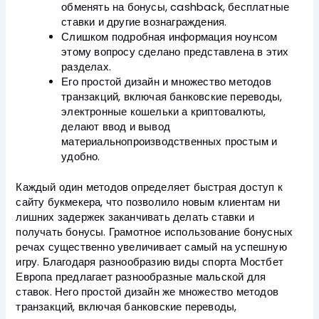
обменять на бонусы, cashback, бесплатные
ставки и другие вознаграждения.
Слишком подробная информация ноунсом
этому вопросу сделано представлена в этих
разделах.
Его простой дизайн и множество методов
транзакций, включая банковские переводы,
электронные кошельки а криптовалюты,
делают ввод и вывод
материальнопроизводственных простым и
удобно.
Каждый один методов определяет быстрая доступ к
сайту букмекера, что позволило новым клиентам ни
лишних задержек заканчивать делать ставки и
получать бонусы. Грамотное использование бонусных
речах существенно увеличивает самый на успешную
игру. Благодаря разнообразию виды спорта Мостбет
Европа предлагает разнообразные мальской для
ставок. Него простой дизайн же множество методов
транзакций, включая банковские переводы,