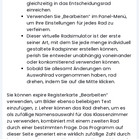
gleichzeitig in das Entscheidungsrad
einreichen.
Verwenden Sie „Bearbeiten“ im Panel-Menü,
um Ihre Einstellungen für jedes Rad zu
verfeinern.
Dieser virtuelle Radsimulator ist der erste
seiner Art, mit dem Sie jede menge individuell
gestaltete Radspinner erstellen können,
perish Sie entweder unabhängig voneinander
oder konkomitierend verwenden können.
Sobald Sie allesamt Änderungen am
Auswahlrad vorgenommen haben, rad
drehen, indem Sie auf die Mitte klicken.
Sie können expire Registerkarte „Bearbeiten“
verwenden, um Bilder ebenso beliebigen Text
einzufügen, z. Lehrer können das Rad drehen, um es
als zufällige Namensauswahl für das Klassenzimmer
zu verwenden, kombiniert mit einem zweiten Rad
durch einer bestimmten Frage. Das Programm auf
dieser Seite generiert eine wirklich zufällige Zahl durch