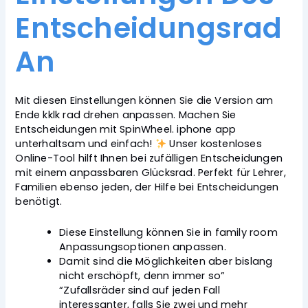
Entscheidungsrad
An
Mit diesen Einstellungen können Sie die Version am
Ende kklk rad drehen anpassen. Machen Sie
Entscheidungen mit SpinWheel. iphone app
unterhaltsam und einfach!
Unser kostenloses
Online-Tool hilft Ihnen bei zufälligen Entscheidungen
mit einem anpassbaren Glücksrad. Perfekt für Lehrer,
Familien ebenso jeden, der Hilfe bei Entscheidungen
benötigt.
Diese Einstellung können Sie in family room
Anpassungsoptionen anpassen.
Damit sind die Möglichkeiten aber bislang
nicht erschöpft, denn immer so”
“Zufallsräder sind auf jeden Fall
interessanter, falls Sie zwei und mehr