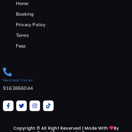
Home
Booking
Privacy Policy
Terms
Faqs
Need help? Call us!
9163866044
F
T
I
T
a
w
n
i
c
i
s
k
e
t
t
t
b
t
a
o
Copyright © All Right Reserved | Made With
By
o
e
g
k