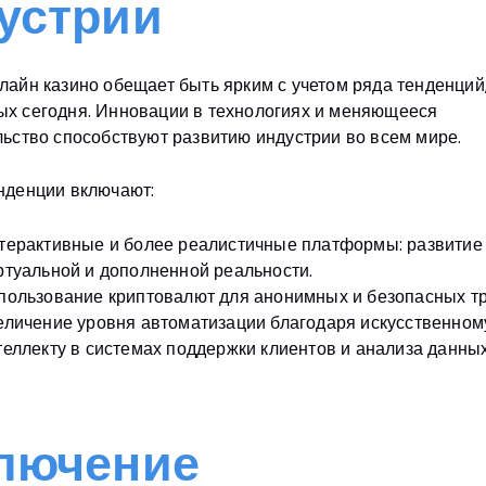
устрии
лайн казино обещает быть ярким с учетом ряда тенденций
х сегодня. Инновации в технологиях и меняющееся
льство способствуют развитию индустрии во всем мире.
нденции включают:
терактивные и более реалистичные платформы: развитие
ртуальной и дополненной реальности.
пользование криптовалют для анонимных и безопасных тр
еличение уровня автоматизации благодаря искусственном
теллекту в системах поддержки клиентов и анализа данных
лючение