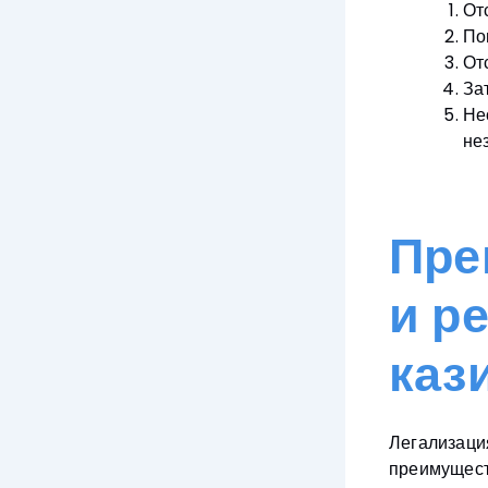
От
По
От
За
Не
не
Пре
и р
каз
Легализаци
преимущест