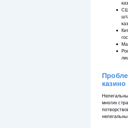
ка
СШ
шт
ка
Ки
го
Ма
Ро
ли
Пробле
казино
Нелегальны
многих стра
потворство
нелегальны