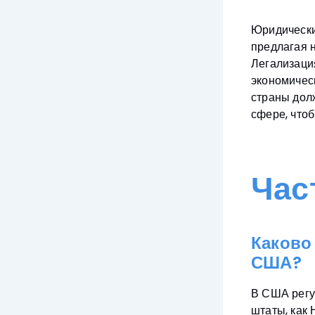
Юридически
предлагая 
Легализаци
экономичес
страны дол
сфере, что
Час
Каково
США?
В США регу
штаты, как