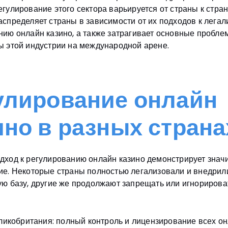
гулирование этого сектора варьируется от страны к стран
спределяет страны в зависимости от их подходов к легал
нию онлайн казино, а также затрагивает основные пробле
ы этой индустрии на международной арене.
улирование онлайн
ино в разных страна
дход к регулированию онлайн казино демонстрирует знач
ие. Некоторые страны полностью легализовали и внедрил
ую базу, другие же продолжают запрещать или игнорирова
ликобритания: полный контроль и лицензирование всех о