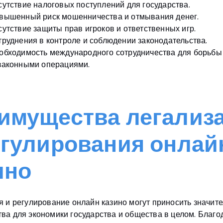
сутствие налоговых поступлений для государства.
вышенный риск мошенничества и отмывания денег.
сутствие защиты прав игроков и ответственных игр.
труднения в контроле и соблюдении законодательства.
обходимость международного сотрудничества для борьбы
законными операциями.
имущества легализ
егулирования онлай
ино
я и регулирование онлайн казино могут приносить значит
ва для экономики государства и общества в целом. Благо