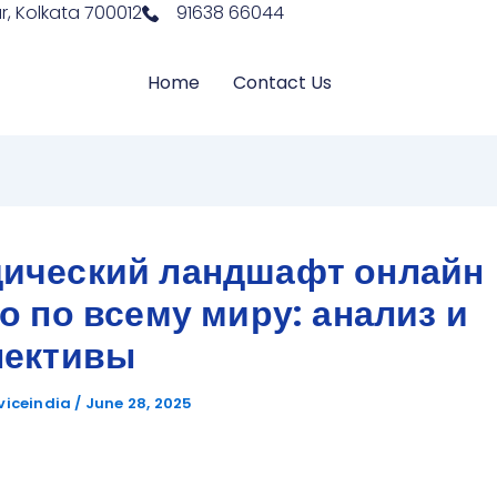
, Kolkata 700012
91638 66044
Home
Contact Us
ический ландшафт онлайн
о по всему миру: анализ и
пективы
viceindia
/
June 28, 2025