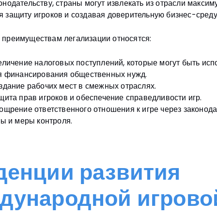
онодательству, страны могут извлекать из отрасли максим
я защиту игроков и создавая доверительную бизнес-среду
 преимуществам легализации относятся:
еличение налоговых поступлений, которые могут быть ис
я финансирования общественных нужд.
здание рабочих мест в смежных отраслях.
щита прав игроков и обеспечение справедливости игр.
ощрение ответственного отношения к игре через законод
ты и меры контроля.
денции развития
дународной игрово