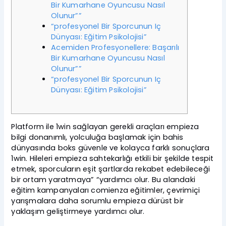
Bir Kumarhane Oyuncusu Nasıl
Olunur””
“profesyonel Bir Sporcunun Iç
Dünyası: Eğitim Psikolojisi”
Acemiden Profesyonellere: Başarılı
Bir Kumarhane Oyuncusu Nasıl
Olunur””
“profesyonel Bir Sporcunun Iç
Dünyası: Eğitim Psikolojisi”
Platform ile 1win sağlayan gerekli araçları empieza
bilgi donanımlı, yolculuğa başlamak için bahis
dünyasında boks güvenle ve kolayca farklı sonuçlara
1win. Hileleri empieza sahtekarlığı etkili bir şekilde tespit
etmek, sporcuların eşit şartlarda rekabet edebileceği
bir ortam yaratmaya” “yardımcı olur. Bu alandaki
eğitim kampanyaları comienza eğitimler, çevrimiçi
yarışmalara daha sorumlu empieza dürüst bir
yaklaşım geliştirmeye yardımcı olur.