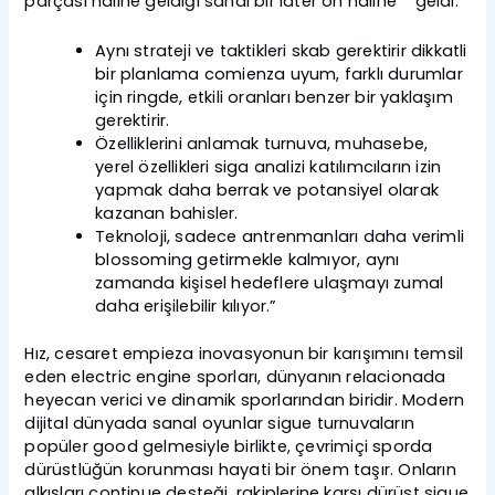
parçası haline geldiği sanal bir later on haline” “geldi.
Aynı strateji ve taktikleri skab gerektirir dikkatli
bir planlama comienza uyum, farklı durumlar
için ringde, etkili oranları benzer bir yaklaşım
gerektirir.
Özelliklerini anlamak turnuva, muhasebe,
yerel özellikleri siga analizi katılımcıların izin
yapmak daha berrak ve potansiyel olarak
kazanan bahisler.
Teknoloji, sadece antrenmanları daha verimli
blossoming getirmekle kalmıyor, aynı
zamanda kişisel hedeflere ulaşmayı zumal
daha erişilebilir kılıyor.”
Hız, cesaret empieza inovasyonun bir karışımını temsil
eden electric engine sporları, dünyanın relacionada
heyecan verici ve dinamik sporlarından biridir. Modern
dijital dünyada sanal oyunlar sigue turnuvaların
popüler good gelmesiyle birlikte, çevrimiçi sporda
dürüstlüğün korunması hayati bir önem taşır. Onların
alkışları continue desteği, rakiplerine karşı dürüst sigue