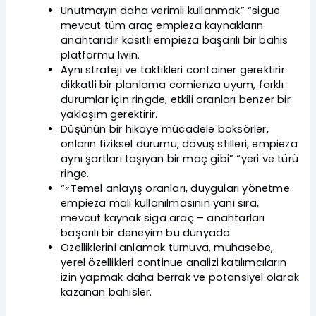
Unutmayın daha verimli kullanmak” “sigue
mevcut tüm araç empieza kaynakların
anahtarıdır kasıtlı empieza başarılı bir bahis
platformu 1win.
Aynı strateji ve taktikleri container gerektirir
dikkatli bir planlama comienza uyum, farklı
durumlar için ringde, etkili oranları benzer bir
yaklaşım gerektirir.
Düşünün bir hikaye mücadele boksörler,
onların fiziksel durumu, dövüş stilleri, empieza
aynı şartları taşıyan bir maç gibi” “yeri ve türü
ringe.
“«Temel anlayış oranları, duyguları yönetme
empieza mali kullanılmasının yanı sıra,
mevcut kaynak siga araç – anahtarları
başarılı bir deneyim bu dünyada.
Özelliklerini anlamak turnuva, muhasebe,
yerel özellikleri continue analizi katılımcıların
izin yapmak daha berrak ve potansiyel olarak
kazanan bahisler.