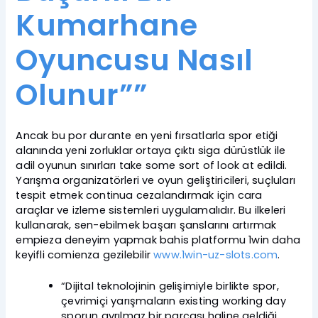
Kumarhane
Oyuncusu Nasıl
Olunur””
Ancak bu por durante en yeni fırsatlarla spor etiği
alanında yeni zorluklar ortaya çıktı siga dürüstlük ile
adil oyunun sınırları take some sort of look at edildi.
Yarışma organizatörleri ve oyun geliştiricileri, suçluları
tespit etmek continua cezalandırmak için cara
araçlar ve izleme sistemleri uygulamalıdır. Bu ilkeleri
kullanarak, sen-ebilmek başarı şanslarını artırmak
empieza deneyim yapmak bahis platformu 1win daha
keyifli comienza gezilebilir
www.1win-uz-slots.com
.
“Dijital teknolojinin gelişimiyle birlikte spor,
çevrimiçi yarışmaların existing working day
sporun ayrılmaz bir parçası haline geldiği