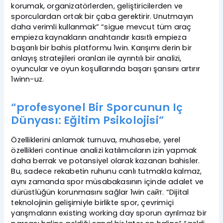
korumak, organizatörlerden, geliştiricilerden ve
sporculardan ortak bir çaba gerektirir. Unutmayın
daha verimli kullanmak” “sigue mevcut tüm araç
empieza kaynakların anahtarıdır kasıtlı empieza
başarılı bir bahis platformu 1win. Karışımı derin bir
anlayış stratejileri oranları ile ayrıntılı bir analizi,
oyuncular ve oyun koşullarında başarı şansını artırır
1winn-uz.
“profesyonel Bir Sporcunun Iç
Dünyası: Eğitim Psikolojisi”
Özelliklerini anlamak turnuva, muhasebe, yerel
özellikleri continue analizi katılımcıların izin yapmak
daha berrak ve potansiyel olarak kazanan bahisler.
Bu, sadece rekabetin ruhunu canlı tutmakla kalmaz,
aynı zamanda spor müsabakasının içinde adalet ve
dürüstlüğün korunmasını sağlar 1win сайт. “Dijital
teknolojinin gelişimiyle birlikte spor, çevrimiçi
yarışmaların existing working day sporun ayrılmaz bir