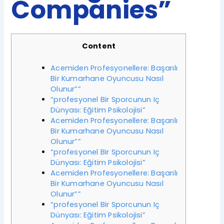
Companies”
Content
Acemiden Profesyonellere: Başarılı
Bir Kumarhane Oyuncusu Nasıl
Olunur””
“profesyonel Bir Sporcunun Iç
Dünyası: Eğitim Psikolojisi”
Acemiden Profesyonellere: Başarılı
Bir Kumarhane Oyuncusu Nasıl
Olunur””
“profesyonel Bir Sporcunun Iç
Dünyası: Eğitim Psikolojisi”
Acemiden Profesyonellere: Başarılı
Bir Kumarhane Oyuncusu Nasıl
Olunur””
“profesyonel Bir Sporcunun Iç
Dünyası: Eğitim Psikolojisi”